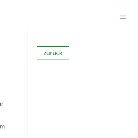
zurück
hr
em