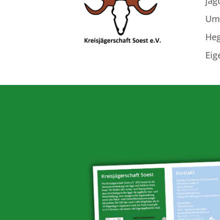
jag
Umw
Heg
Eig