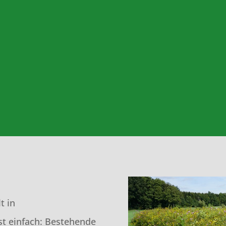
t in
st einfach: Bestehende