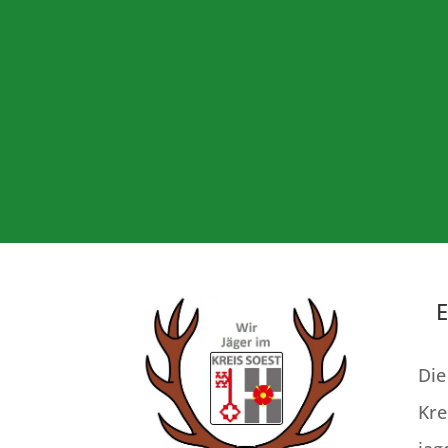
E
Die
Kre