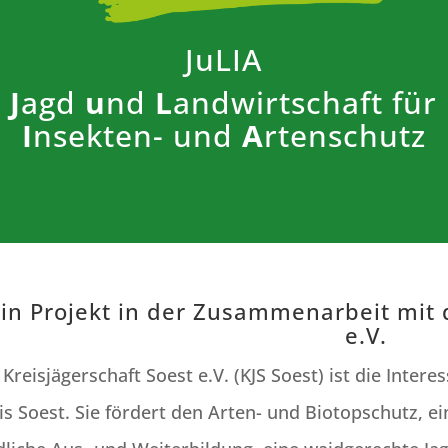
JuLIA
J
agd
u
nd
L
andwirtschaft für
I
nsekten- und
A
rtenschutz
in Projekt in der Zusammenarbeit mit 
e.V.
 Kreisjägerschaft Soest e.V. (KJS Soest) ist die Inte
is Soest. Sie fördert den Arten- und Biotopschutz, ei