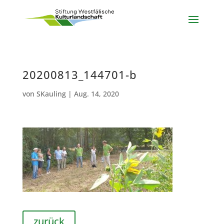
20200813_144701-b
von
SKauling
|
Aug. 14, 2020
zurück